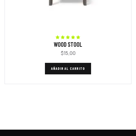
WOOD STOOL
Valorado con
5.00
de 5
$
15,00
AÑADIR AL CARRITO